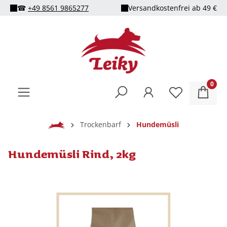
☎
+49 8561 9865277
Versandkostenfrei ab 49 €
alt springen
0
Home
Trockenbarf
Hundemüsli
Hundemüsli Rind, 2kg
Bildergalerie überspringen