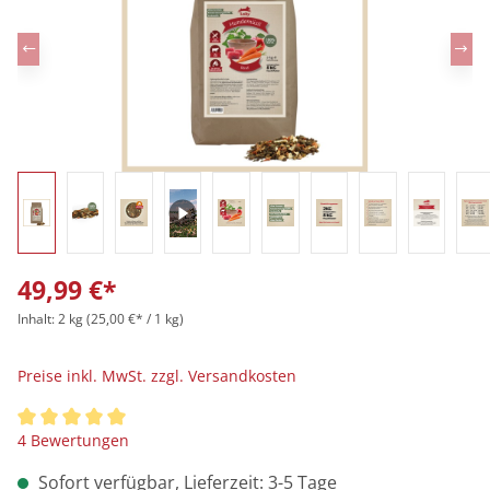
49,99 €*
Inhalt:
2 kg
(25,00 €* / 1 kg)
Preise inkl. MwSt. zzgl. Versandkosten
Durchschnittliche Bewertung von 5 von 5 Sternen
4 Bewertungen
Sofort verfügbar, Lieferzeit: 3-5 Tage