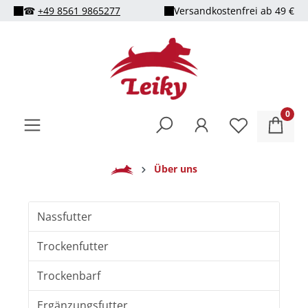
☎
+49 8561 9865277
Versandkostenfrei ab 49 €
alt springen
0
Home
Über uns
Nassfutter
Trockenfutter
Trockenbarf
Ergänzungsfutter