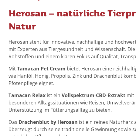
Gleichgewicht
Vitamine &
Herosan – natürliche Tierp
Mineralien
Natur
Herosan steht für innovative, nachhaltige und hochwer
mit Experten aus Tiergesundheit und Wissenschaft. Di
Rohstoffen und einem klaren Fokus auf Qualität, Tran
Mit
Tamacan Pet Cream
bietet Herosan eine reichhalt
wie Hanföl, Honig, Propolis, Zink und Drachenblut kombi
Pfotenpflege eignet.
Tamacan Relax
ist ein
Vollspektrum-CBD-Extrakt
mit
besonderen Alltagssituationen wie Reisen, Umweltver
Unterstützung im Fütterungsalltag zu bieten.
Das
Drachenblut by Herosan
ist ein reines Naturhar
überzeugt durch seine traditionelle Gewinnung sowie s