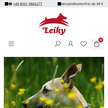
☎
+49 8561 9865277
Versandkostenfrei ab 49 €
alt springen
0