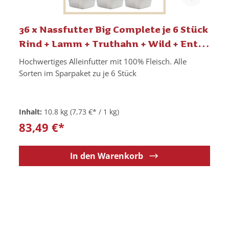
36 x Nassfutter Big Complete je 6 Stück
Rind + Lamm + Truthahn + Wild + Ente
+ Lachs-Huhn
Hochwertiges Alleinfutter mit 100% Fleisch. Alle
Sorten im Sparpaket zu je 6 Stück
Inhalt:
10.8 kg
(7,73 €* / 1 kg)
83,49 €*
In den Warenkorb