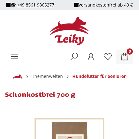
☎
+49 8561 9865277
Versandkostenfrei ab 49 €
alt springen
0
Home
Themenwelten
Hundefutter für Senioren
Schonkostbrei 700 g
Bildergalerie überspringen