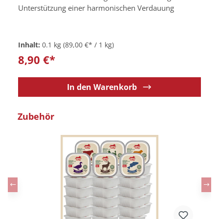
Unterstützung einer harmonischen Verdauung
Inhalt:
0.1 kg
(89,00 €* / 1 kg)
8,90 €*
In den Warenkorb
Produktgalerie überspringen
Zubehör