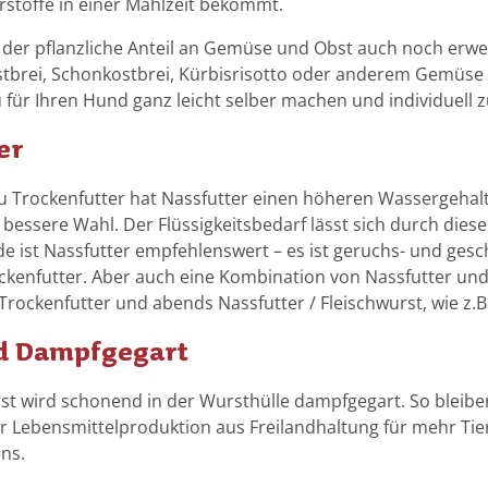
rstoffe in einer Mahlzeit bekommt.
a
e
m
u
i
n
i
m
t
n
t
g
 der pflanzliche Anteil an Gemüse und Obst auch noch erwei
t
g
m
j
9
,
stbrei, Schonkostbrei, Kürbisrisotto oder anderem Gemüse
9
,
0
R
 für Ihren Hund ganz leicht selber machen und individuell
7
e
0
A
%
e
0
2
%
m
er
F
i
0
x
L
a
l
s
a
r
g
H
e
u
u Trockenfutter hat Nassfutter einen höheren Wassergehalt. 
m
a
i
n
u
 bessere Wahl. Der Flüssigkeitsbedarf lässt sich durch dies
m
n
s
d
e ist Nassfutter empfehlenswert – es ist geruchs- und ge
h
a
t
c
K
ckenfutter. Aber auch eine Kombination von Nassfutter und 
n
u
h
h
a
Trockenfutter und abends Nassfutter / Fleischwurst, wie z.B
,
s
u
u
r
F
n
d Dampfgegart
W
n
o
r
d
d
t
i
e
B
G
t
t wird schonend in der Wursthülle dampfgegart. So bleiben 
l
i
i
e
e
 Lebensmittelproduktion aus Freilandhaltung für mehr Tier
d
l
r
m
ns.
a
n
,
ü