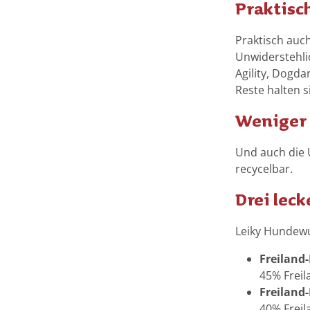
Praktisc
Praktisch auch
Unwiderstehlic
Agility, Dogda
Reste halten s
Weniger 
Und auch die 
recycelbar.
Drei leck
Leiky Hundewur
Freiland
45% Freil
Freiland
40% Freil