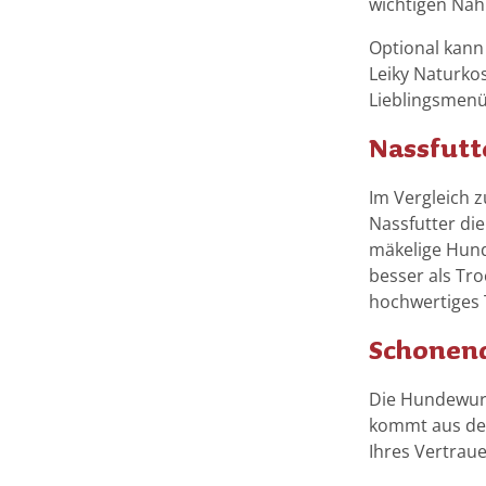
wichtigen Näh
Optional kann
Leiky Naturko
Lieblingsmenü
Nassfutt
Im Vergleich z
Nassfutter die
mäkelige Hund
besser als Tro
hochwertiges 
Schonen
Die Hundewurs
kommt aus der
Ihres Vertraue