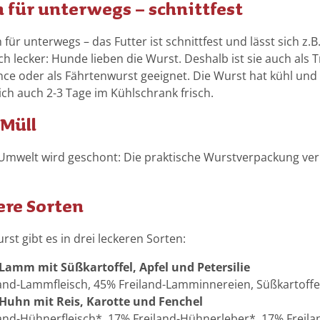
n
e
h für unterwegs – schnittfest
L
s
d
e
a
h
.
 für unterwegs – das Futter ist schnittfest und lässt sich z.
m
a
A
h lecker: Hunde lieben die Wurst. Deshalb ist sie auch als 
m
l
l
nce oder als Fährtenwurst geeignet. Die Wurst hat kühl und t
t
l
ich auch 2-3 Tage im Kühlschrank frisch.
u
e
n
Müll
S
g
o
,
r
Umwelt wird geschont: Die praktische Wurstverpackung ver
S
t
ü
e
ß
ere Sorten
n
k
z
a
u
st gibt es in drei leckeren Sorten:
r
m
t
-Lamm mit Süßkartoffel, Apfel und Petersilie
P
o
and-Lammfleisch, 45% Freiland-Lamminnereien, Süßkartoffel, 
r
f
-Huhn mit Reis, Karotte und Fenchel
o
f
b
and-Hühnerfleisch*, 17% Freiland-Hühnerleber*, 17% Freil