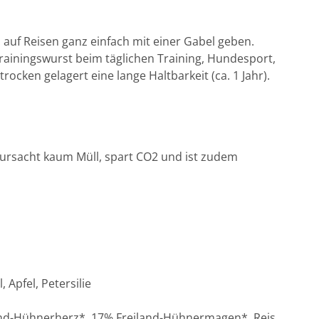
d
h
a
B. auf Reisen ganz einfach mit einer Gabel geben.
l
Trainingswurst beim täglichen Training, Hundesport,
t
rocken gelagert eine lange Haltbarkeit (ca. 1 Jahr).
u
n
g
,
S
ursacht kaum Müll, spart CO2 und ist zudem
ü
ß
k
a
r
t
o
Apfel, Petersilie
f
f
e
and-Hühnerherz*, 17% Freiland-Hühnermagen*, Reis,