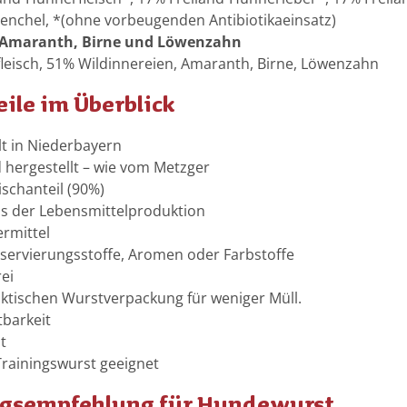
e
i
Fenchel, *(ohne vorbeugenden Antibiotikaeinsatz)
l
e
 Amaranth, Birne und Löwenzahn
u
r
leisch, 51% Wildinnereien, Amaranth, Birne, Löwenzahn
n
e
d
eile im Überblick
n
A
.
p
lt in Niederbayern
f
hergestellt – wie vom Metzger
e
ischanteil (90%)
l
us der Lebensmittelproduktion
ermittel
ervierungsstoffe, Aromen oder Farbstoffe
rei
aktischen Wurstverpackung für weniger Müll.
tbarkeit
t
Trainingswurst geeignet
ngsempfehlung für Hundewurst