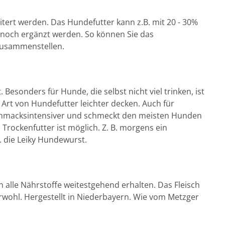
a
u
i
n
k
n
t
g
tert werden. Das Hundefutter kann z.B. mit 20 - 30%
g
e
9
,
 noch ergänzt werden. So können Sie das
,
0
A
 zusammenstellen.
t
R
%
m
6
e
L
a
x
i
a
r
s
L
m
a
Besonders für Hunde, die selbst nicht viel trinken, ist
u
m
a
n
e Art von Hundefutter leichter decken. Auch für
n
a
t
schmacksintensiver und schmeckt den meisten Hunden
m
d
u
h
Trockenfutter ist möglich. Z. B. morgens ein
m
K
s
u
. die Leiky Hundewurst.
a
F
n
r
r
d
o
e
B
t
i
i
alle Nährstoffe weitestgehend erhalten. Das Fleisch
t
l
r
wohl. Hergestellt in Niederbayern. Wie vom Metzger
e
a
n
n
e