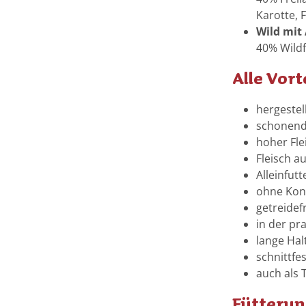
Karotte, 
Wild mit
40% Wildf
Alle Vort
hergestel
schonend 
hoher Fle
Fleisch a
Alleinfutt
ohne Kons
getreidef
in der pr
lange Hal
schnittfes
auch als 
Fütteru