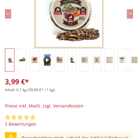
3,99 €*
Inhalt:
0.1 kg
(39,90 €* / 1 kg)
Preise inkl. MwSt. zzgl. Versandkosten
Durchschnittliche Bewertung von 5 von 5 Sternen
2 Bewertungen
Benachrichtige mich, sobald der Artikel lieferbar ist.