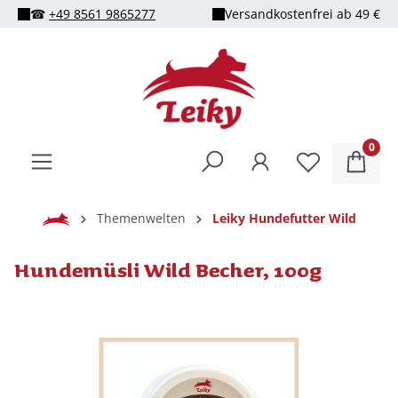
☎
+49 8561 9865277
Versandkostenfrei ab 49 €
alt springen
0
Home
Themenwelten
Leiky Hundefutter Wild
Hundemüsli Wild Becher, 100g
Bildergalerie überspringen