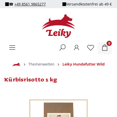
☎
+49 8561 9865277
Versandkostenfrei ab 49 €
alt springen
0
Home
Themenwelten
Leiky Hundefutter Wild
Kürbisrisotto 1 kg
Bildergalerie überspringen