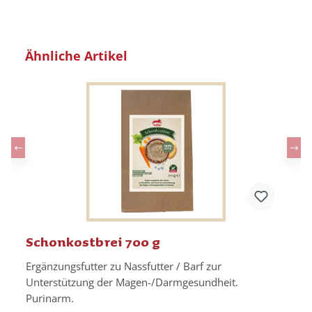
Produktgalerie überspringen
Ähnliche Artikel
Schonkostbrei 700 g
n
Ergänzungsfutter zu Nassfutter / Barf zur
Unterstützung der Magen-/Darmgesundheit.
Purinarm.