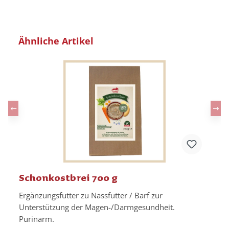
Produktgalerie überspringen
Ähnliche Artikel
Schonkostbrei 700 g
Ergänzungsfutter zu Nassfutter / Barf zur
Unterstützung der Magen-/Darmgesundheit.
Purinarm.