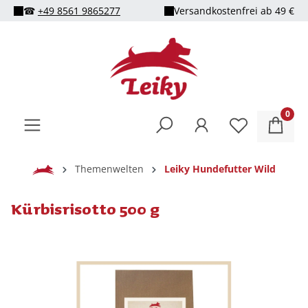
☎
+49 8561 9865277
Versandkostenfrei ab 49 €
alt springen
0
Home
Themenwelten
Leiky Hundefutter Wild
Kürbisrisotto 500 g
Bildergalerie überspringen