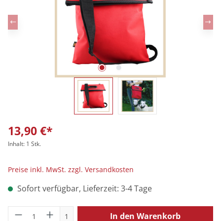
13,90 €*
Inhalt:
1 Stk.
Preise inkl. MwSt. zzgl. Versandkosten
Sofort verfügbar, Lieferzeit: 3-4 Tage
Produkt Anzahl: Gib den gewünschten Wert
In den Warenkorb
1