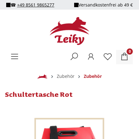
☎
+49 8561 9865277
Versandkostenfrei ab 49 €
alt springen
0
Home
Zubehör
Zubehör
Schultertasche Rot
Bildergalerie überspringen