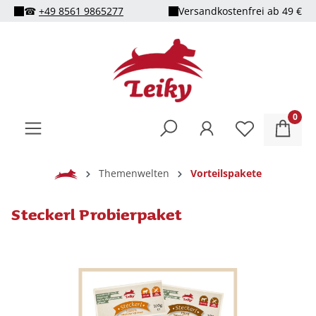
☎
+49 8561 9865277
Versandkostenfrei ab 49 €
alt springen
0
Home
Themenwelten
Vorteilspakete
Steckerl Probierpaket
Bildergalerie überspringen