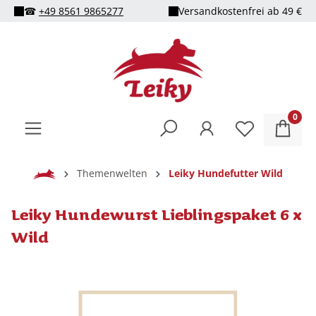
☎
+49 8561 9865277
Versandkostenfrei ab 49 €
alt springen
0
Home
Themenwelten
Leiky Hundefutter Wild
Leiky Hundewurst Lieblingspaket 6 x
Wild
Bildergalerie überspringen