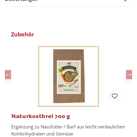
Produktgalerie überspringen
Zubehör
Naturkostbrei 700 g
Ergänzung zu Nassfutter / Barf aus leicht verdaulichen
Kohlenhydraten und Gemüse