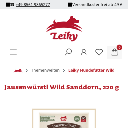
☎
+49 8561 9865277
Versandkostenfrei ab 49 €
alt springen
0
Home
Themenwelten
Leiky Hundefutter Wild
Jausenwürstl Wild Sanddorn, 220 g
Bildergalerie überspringen