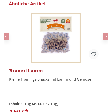
Produktgalerie überspringen
Ähnliche Artikel
Braverl Lamm
Kleine Trainings-Snacks mit Lamm und Gemüse
Inhalt:
0.1 kg
(45,00 €* / 1 kg)
4,50 €*