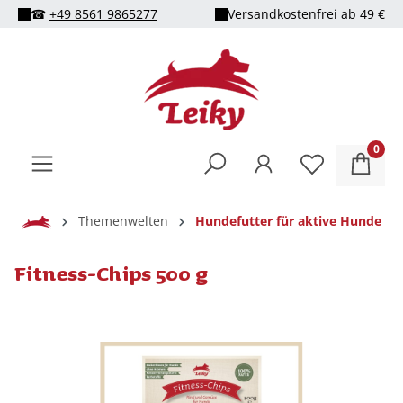
☎
+49 8561 9865277
Versandkostenfrei ab 49 €
alt springen
0
Home
Themenwelten
Hundefutter für aktive Hunde
Fitness-Chips 500 g
Bildergalerie überspringen