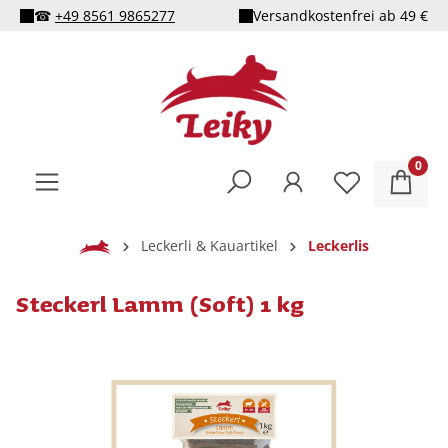
☎
+49 8561 9865277
Versandkostenfrei ab 49 €
alt springen
0
Home
Leckerli & Kauartikel
Leckerlis
Steckerl Lamm (Soft) 1 kg
Bildergalerie überspringen