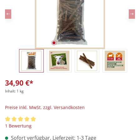
34,90 €*
Inhalt:
1 kg
Preise inkl. MwSt. zzgl. Versandkosten
Durchschnittliche Bewertung von 5 von 5 Sternen
1 Bewertung
Sofort verfügbar, Lieferzeit: 1-3 Tage