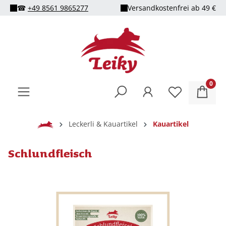
☎
+49 8561 9865277
Versandkostenfrei ab 49 €
alt springen
0
Home
Leckerli & Kauartikel
Kauartikel
Schlundfleisch
Bildergalerie überspringen