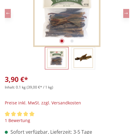
3,90 €*
Inhalt:
0.1 kg
(39,00 €* / 1 kg)
Preise inkl. MwSt. zzgl. Versandkosten
Durchschnittliche Bewertung von 5 von 5 Sternen
1 Bewertung
Sofort verfügbar, Lieferzeit: 3-5 Tage