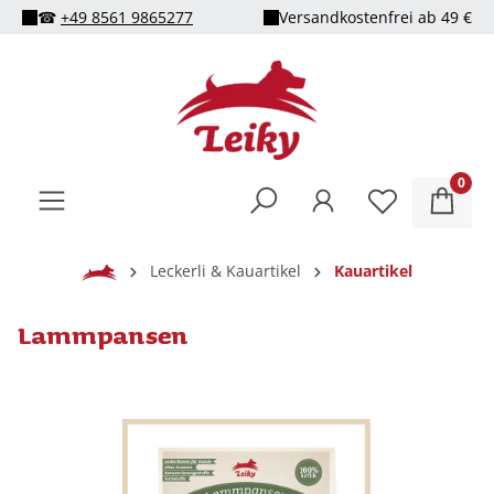
☎
+49 8561 9865277
Versandkostenfrei ab 49 €
alt springen
0
Home
Leckerli & Kauartikel
Kauartikel
Lammpansen
Bildergalerie überspringen