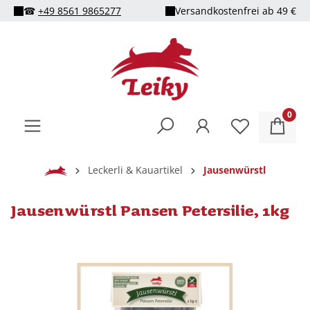
☎
+49 8561 9865277
Versandkostenfrei ab 49 €
alt springen
0
Home
Leckerli & Kauartikel
Jausenwürstl
Jausenwürstl Pansen Petersilie, 1kg
Bildergalerie überspringen