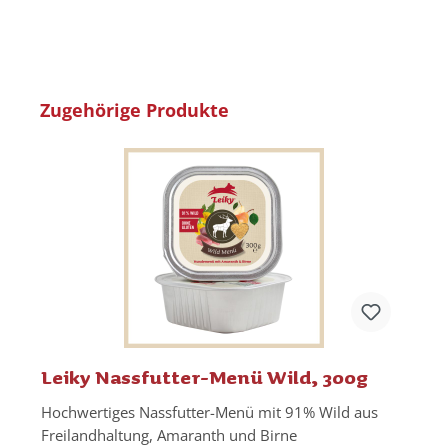
Produktgalerie überspringen
Zugehörige Produkte
Leiky Nassfutter-Menü Wild, 300g
Hochwertiges Nassfutter-Menü mit 91% Wild aus
G
Freilandhaltung, Amaranth und Birne
g