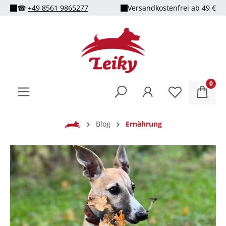
☎
+49 8561 9865277
Versandkostenfrei ab 49 €
alt springen
0
Home
Blog
Ernährung
Bildergalerie überspringen